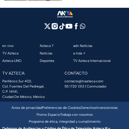
en vivo
Azteca 7
adn Noticias
TV Azteca
Noticias
a más +
Azteca UNO
Deportes
TV Azteca Internacional
TV AZTECA
CONTACTO
Periférico Sur 4121,
contacto@tvazteca.com
Col. Fuentes Del Pedregal,
55 1720 1313
| Conmutador
C.P. 14141,
Ciudad De México, México.
Aviso de privacidad
Preferencias de Cookies
Derechos
Inversionistas
Promo Espacio
Trabaja con nosotros
Programa de ética, integridad y cumplimiento
Defensor de Audiencias y Código de Ética de Televisión Azteca III y