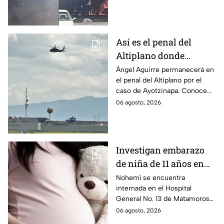
que las pacientes siguen
internadas y aún no hay parte
médico.
Así es el penal del
Altiplano donde
permanecerá Ángel
Ángel Aguirre permanecerá en
el penal del Altiplano por el
Aguirre por caso
caso de Ayotzinapa. Conoce
Ayotzinapa
dónde está, cómo es esta
06 agosto, 2026
prisión de máxima seguridad y
su historia.
Investigan embarazo
de niña de 11 años en
Matamoros,
Nohemí se encuentra
internada en el Hospital
Tamaulipas; ¿qué pasó
General No. 13 de Matamoros
con Nohemí?
tras complicaciones por un
06 agosto, 2026
embarazo infantil; la Fiscalía de