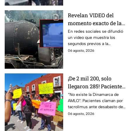
Revelan VIDEO del
momento exacto de la
explosión de pipa de
En redes sociales se difundió
un video que muestra los
gas en Cuernavaca,
segundos previos a la
Morelos
explosión de una pipa de gas
06 agosto, 2026
LP en Cuernavaca, Morelos.
¡De 2 mil 200, solo
llegaron 285! Pacientes
claman por
“No existe la Dinamarca de
AMLO": Pacientes claman por
medicamentos ante
tacrolimus ante desabasto de
desabasto en IMSS
medicamentos en hospital del
06 agosto, 2026
Puebla
IMSS Puebla; hay 900
personas están afectadas.