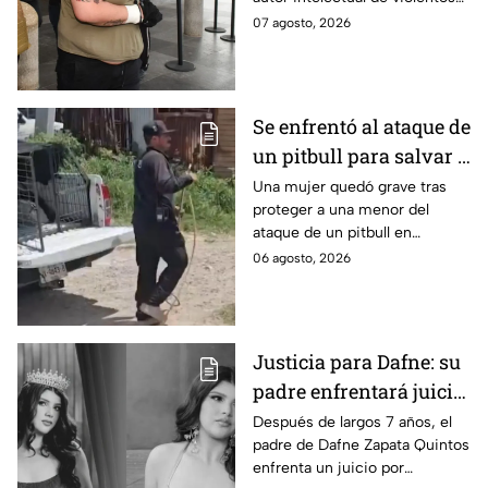
ataques en fraccionamientos
07 agosto, 2026
de Playa del Carmen.
Se enfrentó al ataque de
un pitbull para salvar a
una menor; hoy lucha
Una mujer quedó grave tras
proteger a una menor del
por su vida en Zapopan
ataque de un pitbull en
Zapopan; la víctima sufrió
06 agosto, 2026
severas mordeduras y existe
riesgo de que pierda un brazo.
Justicia para Dafne: su
padre enfrentará juicio
por presunto abuso
Después de largos 7 años, el
padre de Dafne Zapata Quintos
cometido en 2019 en
enfrenta un juicio por
Tamaulipas