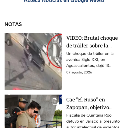
Azteca Noticias en Google News!
NOTAS
VIDEO: Brutal choque
de tráiler sobre la
avenida Siglo XXI en
Un choque de tráiler en la
avenida Siglo XXI, en
Aguascalientes deja
Aguascalientes, dejó 13
varios heridos y
heridos y varios vehículos
07 agosto, 2026
destrozos
destrozados; el conductor fue
detenido tras la carambola.
Cae "El Ruso" en
Zapopan, objetivo
prioritario en Playa del
Fiscalía de Quintana Roo
detuvo en Jalisco al presunto
Carmen
autor intelectual de violentos