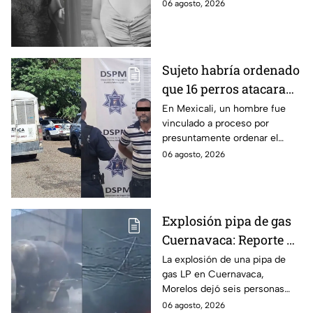
presuntamente abusar de la
06 agosto, 2026
menor cuando ella tenía
apenas 6 años.
Sujeto habría ordenado
que 16 perros atacaran
a su hermana con
En Mexicali, un hombre fue
vinculado a proceso por
discapacidad en
presuntamente ordenar el
Mexicali, BC
ataque de 16 perros contra su
06 agosto, 2026
hermana, quien tenía
discapacidad auditiva.
Explosión pipa de gas
Cuernavaca: Reporte de
víctimas tras estallido
La explosión de una pipa de
gas LP en Cuernavaca,
en Morelos
Morelos dejó seis personas
hospitalizadas. IMSS informó
06 agosto, 2026