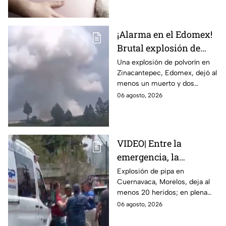
Tamaulipas ya investiga.
¡Alarma en el Edomex!
Brutal explosión de
polvorín en Santa
Una explosión de polvorín en
Zinacantepec, Edomex, dejó al
María del Monte,
menos un muerto y dos
Zinacantepec; reportan
heridos; autoridades atiende la
06 agosto, 2026
al menos un muerto y
emergencia tras el estallido de
heridos
un taller clandestino.
VIDEO| Entre la
emergencia, la
desesperación y el
Explosión de pipa en
Cuernavaca, Morelos, deja al
llanto de un niño;
menos 20 heridos; en plena
adultos desatan pelea
emergencia, dos hombres
06 agosto, 2026
tras explosión de pipa
comenzaron a pelear mientras
en Cuernavaca
un niño lloraba en el lugar.