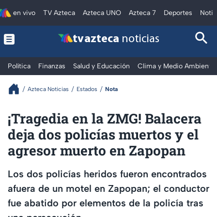
en vivo
TV Azteca
Azteca UNO
Azteca 7
Deportes
Notic
tv azteca
noticias
Política
Finanzas
Salud y Educación
Clima y Medio Ambiente
Azteca Noticias
Estados
Nota
¡Tragedia en la ZMG! Balacera
deja dos policías muertos y el
agresor muerto en Zapopan
Los dos policías heridos fueron encontrados
afuera de un motel en Zapopan; el conductor
fue abatido por elementos de la policía tras