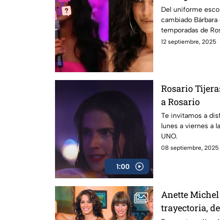
Tijeras
Del uniforme escola
cambiado Bárbara d
temporadas de Ros
icónico.
12 septiembre, 2025
Rosario Tijer
a Rosario
Te invitamos a dis
lunes a viernes a l
UNO.
08 septiembre, 2025
1:00
Anette Michel
trayectoria, 