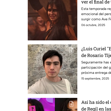
ver el final d
Esta temporada re
emocional del pers
surgir como Ave Fé
su hija Ruby.
06 octubre, 2025
¿Luis Curiel "E
de Rosario Tij
Seguramente has 
participación del g
próxima entrega de
los detalles!
15 septiembre, 2025
Así ha sido el
de Regil en la