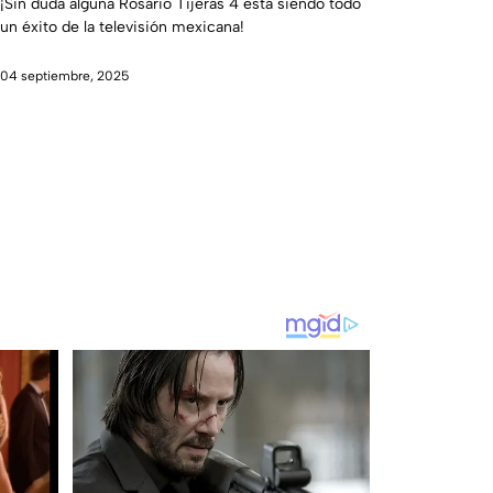
momento y Bárbara de Regil la
¡Sin duda alguna Rosario Tijeras 4 está siendo todo
un éxito de la televisión mexicana!
comparte en sus redes
04 septiembre, 2025