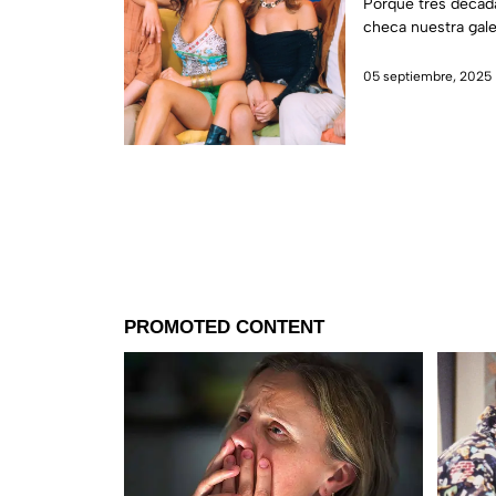
Rosario Tijeras
Porque tres década
checa nuestra gale
paso de la actr
05 septiembre, 2025