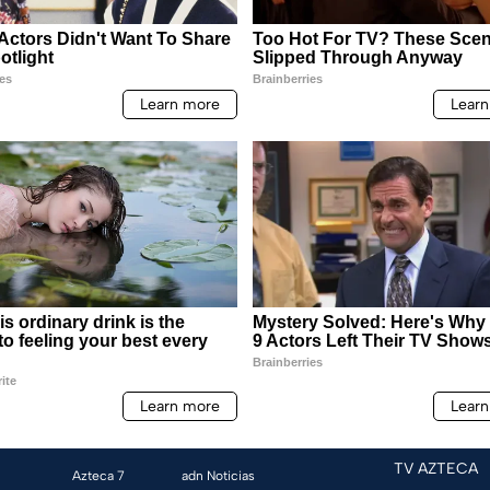
TV AZTECA
Azteca 7
adn Noticias