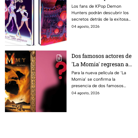
libro de arte con más de
Los fans de KPop Demon
Hunters podrán descubrir los
500 ilustraciones
secretos detrás de la exitosa
inéditas: ¿se venderá
película gracias a un nuevo
04 agosto, 2026
en México?
libro de arte oficial. Te
decimos si llegará a México.
Dos famosos actores de
'La Momia' regresan a
la nueva película;
Para la nueva película de ‘La
Momia’ se confirma la
descubre de quiénes se
presencia de dos famosos
tratan
actores, ya se dio a conocer
04 agosto, 2026
de quiénes se tratan y cuándo
se estrena