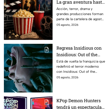
La gran aventura hasta
El Final de la Calle Oak
Acción, terror, drama y
grandes producciones forman
con Anne Hathaway.
parte de la cartelera de agosto
Esta es la lista
en México.
05 agosto, 2026
completa de los
estrenos en cines para
agosto de 2026 en
México
Regresa Insidious con
Insidious: Out of the
Further; esto revela el
Está de vuelta la franquicia que
redefinió el terror moderno
aterrador primer tráiler
con Insidious: Out of the
Further. Te contamos todo lo
05 agosto, 2026
que se sabe de la película para
que no te la pierdas.
KPop Demon Hunters
tendrá un espectacular