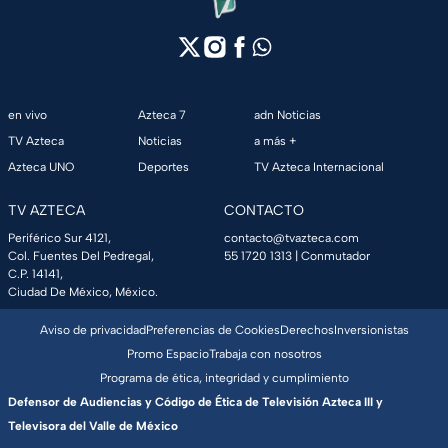
en vivo
Azteca 7
adn Noticias
TV Azteca
Noticias
a más +
Azteca UNO
Deportes
TV Azteca Internacional
TV AZTECA
CONTACTO
Periférico Sur 4121,
contacto@tvazteca.com
Col. Fuentes Del Pedregal,
55 1720 1313
| Conmutador
C.P. 14141,
Ciudad De México, México.
Aviso de privacidad
Preferencias de Cookies
Derechos
Inversionistas
Promo Espacio
Trabaja con nosotros
Programa de ética, integridad y cumplimiento
Defensor de Audiencias y Código de Ética de Televisión Azteca III y
Televisora del Valle de México