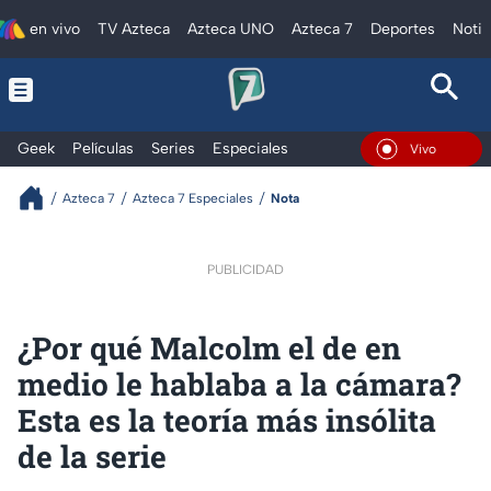
en vivo
TV Azteca
Azteca UNO
Azteca 7
Deportes
Notic
Geek
Películas
Series
Especiales
En Vivo
Azteca 7
Azteca 7 Especiales
Nota
PUBLICIDAD
¿Por qué Malcolm el de en
medio le hablaba a la cámara?
Esta es la teoría más insólita
de la serie