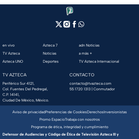
en vivo
Azteca 7
adn Noticias
TV Azteca
Noticias
a más +
Azteca UNO
Deportes
TV Azteca Internacional
TV AZTECA
CONTACTO
Periférico Sur 4121,
contacto@tvazteca.com
Col. Fuentes Del Pedregal,
55 1720 1313
| Conmutador
C.P. 14141,
Ciudad De México, México.
Aviso de privacidad
Preferencias de Cookies
Derechos
Inversionistas
Promo Espacio
Trabaja con nosotros
Programa de ética, integridad y cumplimiento
Defensor de Audiencias y Código de Ética de Televisión Azteca III y