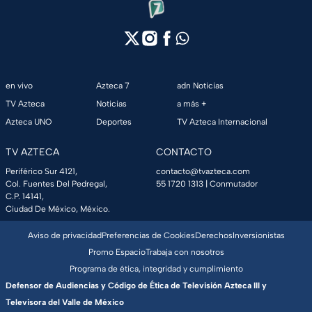
en vivo
Azteca 7
adn Noticias
TV Azteca
Noticias
a más +
Azteca UNO
Deportes
TV Azteca Internacional
TV AZTECA
CONTACTO
Periférico Sur 4121,
contacto@tvazteca.com
Col. Fuentes Del Pedregal,
55 1720 1313
| Conmutador
C.P. 14141,
Ciudad De México, México.
Aviso de privacidad
Preferencias de Cookies
Derechos
Inversionistas
Promo Espacio
Trabaja con nosotros
Programa de ética, integridad y cumplimiento
Defensor de Audiencias y Código de Ética de Televisión Azteca III y
Televisora del Valle de México