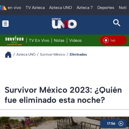
en vivo
TV Azteca
Azteca UNO
Azteca 7
Deportes
Notic
TV En Vivo
Notas
Videos
En Vivo
Azteca UNO
Survivor México
Eliminados
Survivor México 2023: ¿Quién
fue eliminado esta noche?
17:56