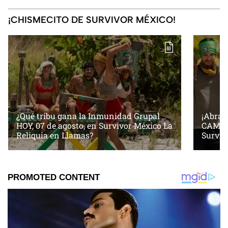
¡CHISMECITO DE SURVIVOR MÉXICO!
¿Qué tribu gana la Inmunidad Grupal
¡Abrazo
HOY, 07 de agosto, en Survivor México La
CAMBIO
Reliquia en Llamas?
Surviv