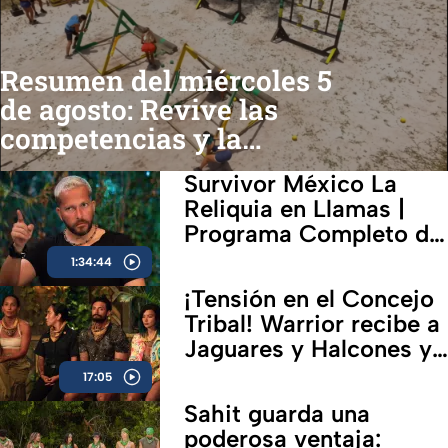
Resumen del miércoles 5
de agosto: Revive las
competencias y la
eliminación de Rey
Survivor México La
Grupero
Reliquia en Llamas |
Programa Completo del
7 de agosto
1:34:44
¡Tensión en el Concejo
Tribal! Warrior recibe a
Jaguares y Halcones y
un mensaje conmueve
17:05
a todos
Sahit guarda una
poderosa ventaja: