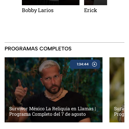
upero
Bobby Larios
Erick
l tercer
 La
as!
PROGRAMAS COMPLETOS
1:34:44
Survivor México La Reliquia en Llamas |
Surviv
Programa Completo del 7 de agosto
Progra