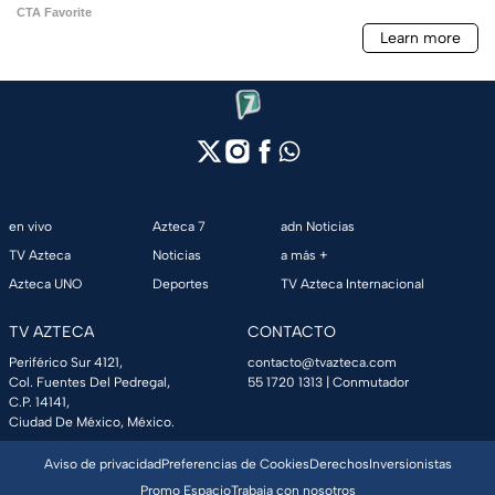
en vivo
Azteca 7
adn Noticias
TV Azteca
Noticias
a más +
Azteca UNO
Deportes
TV Azteca Internacional
TV AZTECA
CONTACTO
Periférico Sur 4121,
contacto@tvazteca.com
Col. Fuentes Del Pedregal,
55 1720 1313
| Conmutador
C.P. 14141,
Ciudad De México, México.
Aviso de privacidad
Preferencias de Cookies
Derechos
Inversionistas
Promo Espacio
Trabaja con nosotros