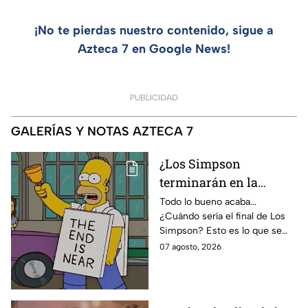
¡No te pierdas nuestro contenido, sigue a
Azteca 7 en Google News!
PUBLICIDAD
GALERÍAS Y NOTAS AZTECA 7
¿Los Simpson
terminarán en la
temporada 40? Actriz
Todo lo bueno acaba...
¿Cuándo sería el final de Los
de Bart Simpson da
Simpson? Esto es lo que se
IMPACTANTE
sabe:
07 agosto, 2026
declaración