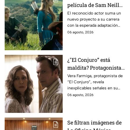
película de Sam Neill
antes de morir: esto es
El reconocido actor suma un
nuevo proyecto a su carrera
lo que se sabe hasta
con la esperada adaptación
ahora
cinematográfica del popular
06 agosto, 2026
videojuego.
¿"El Conjuro” está
maldita? Protagonista
revela INQUIETANTES
Vera Farmiga, protagonista de
“El Conjuro”, revela
señales en su cuerpo
inexplicables señales en su
durante la grabación de
cuerpo durante el rodaje de la
06 agosto, 2026
la película
película
Se filtran imágenes de