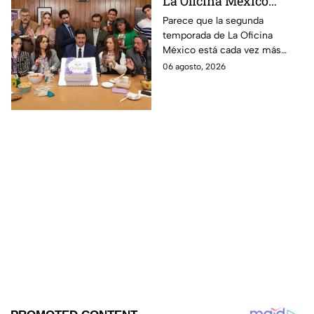
La Oficina México
temporada 2 y un
Parece que la segunda
temporada de La Oficina
detalle desata teorías
México está cada vez más
entre los fans
cerca, pues el elenco ya se
06 agosto, 2026
encuentra en grabaciones y ya
se filtraron las primeras
imágenes del set.