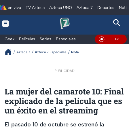
en vivo
TV Azteca
Azteca UNO
Azteca 7
Deportes
Notic
Geek
Películas
Series
Especiales
En Vivo
Azteca 7
Azteca 7 Especiales
Nota
PUBLICIDAD
La mujer del camarote 10: Final
explicado de la película que es
un éxito en el streaming
El pasado 10 de octubre se estrenó la