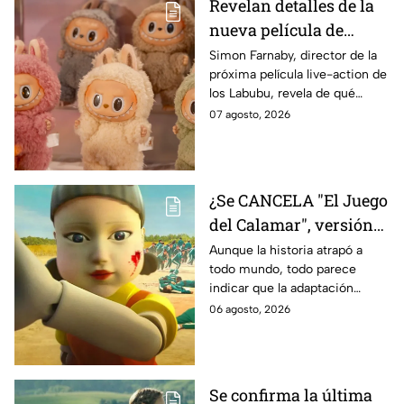
Revelan detalles de la
nueva película de
Labubu: de qué tratará
Simon Farnaby, director de la
próxima película live-action de
y cuándo se estrena
los Labubu, revela de qué
tratará la cinta. Aquí te
07 agosto, 2026
contamos los detalles.
¿Se CANCELA "El Juego
del Calamar", versión
Estados Unidos? Esto
Aunque la historia atrapó a
todo mundo, todo parece
es lo que se sabe al
indicar que la adaptación
momento
podría ser cancelada:
06 agosto, 2026
Se confirma la última