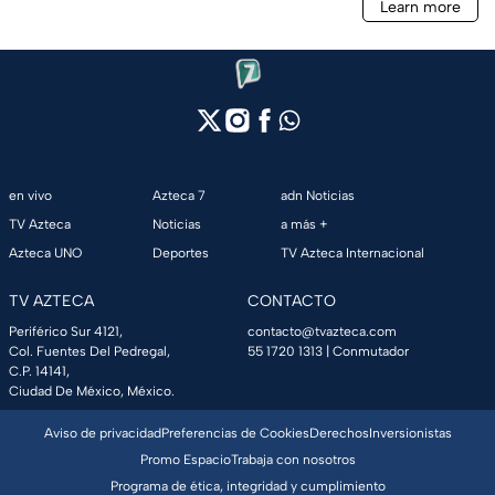
en vivo
Azteca 7
adn Noticias
TV Azteca
Noticias
a más +
Azteca UNO
Deportes
TV Azteca Internacional
TV AZTECA
CONTACTO
Periférico Sur 4121,
contacto@tvazteca.com
Col. Fuentes Del Pedregal,
55 1720 1313
| Conmutador
C.P. 14141,
Ciudad De México, México.
Aviso de privacidad
Preferencias de Cookies
Derechos
Inversionistas
Promo Espacio
Trabaja con nosotros
Programa de ética, integridad y cumplimiento