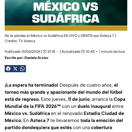
No te pierdas el México vs Sudáfrica EN VIVO y GRATIS por Azteca 7 |
Crédito: TV Azteca
Publicado 10/06/2026 | 🕑 21:18
| Actualizado 🕑 10:45
1 minuto lectura
Escrito por:
Daniela Arvizu
¡La espera ha terminado!
Después de cuatro años,
el
torneo más grande y apasionante del mundo del fútbol
está de regreso.
Este jueves,
11 de junio
, arranca la
Copa
Mundial de la FIFA 2026™
con un
duelo inaugural
entre
México vs. Sudáfrica
en el renovado
Estadio Ciudad de
México.
En
Azteca 7
te llevaremos
toda la emoción del
partido dondequiera que estés
con una
cobertura