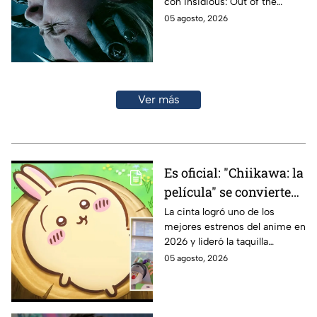
con Insidious: Out of the
Further. Te contamos todo lo
05 agosto, 2026
que se sabe de la película para
que no te la pierdas.
Ver más
Es oficial: "Chiikawa: la
película" se convierte
en un éxito en Japón y
La cinta logró uno de los
mejores estrenos del anime en
destrona a la aclamada
2026 y lideró la taquilla
Toy Story 5 en cines y
japonesa.
05 agosto, 2026
esto recaudó en su
estreno