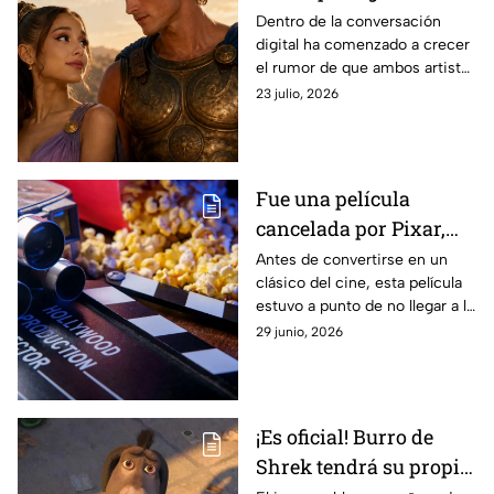
Hércules? Esto es lo que
Dentro de la conversación
digital ha comenzado a crecer
dicen los rumores
el rumor de que ambos artistas
serían considerados para
23 julio, 2026
encabezar la nueva adaptación
de Disney, aunque aún no
existe confirmación oficial.
Fue una película
cancelada por Pixar,
tuvo un rescate
Antes de convertirse en un
clásico del cine, esta película
milagroso, y ahora es
estuvo a punto de no llegar a la
una de las franquicias
pantalla grande.
29 junio, 2026
más exitosas de todo
Disney, y así podrás
verla GRATIS en Azteca
7
¡Es oficial! Burro de
Shrek tendrá su propia