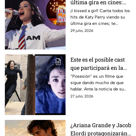
última gira en cines:
FECHAS de estreno en
¡I kissed a girl! Canta todos los
hits de Katy Perry viendo su
México
última gira en cines; te
contamos todos los detalles de
29 julio, 2026
cuándo se va a estrenar en
México
Este es el posible cast
que participará en la
remasterización de
“Posesión” es un filme que
sigue dando mucho de que
"Posesión" junto a
hablar. Ante la noticia de su
Margaret Qualley
remasterización, te
27 julio, 2026
detallaremos todo lo que se
sabe del posible cast
¿Ariana Grande y Jacob
Elordi protagonizarán