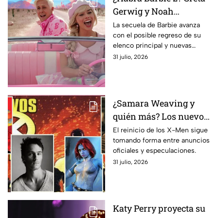
Gerwig y Noah
Baumbach dan PISTAS
La secuela de Barbie avanza
con el posible regreso de su
de la posible secuela y
elenco principal y nuevas
negocian el regreso de
negociaciones.
31 julio, 2026
Margot Robbie y Ryan
Gosling. Esto sabemos
⁠¿Samara Weaving y
quién más? Los nuevos
actores de X-Men
El reinicio de los X-Men sigue
tomando forma entre anuncios
confirmados y
oficiales y especulaciones.
rumoreados hasta el
31 julio, 2026
momento
Katy Perry proyecta su