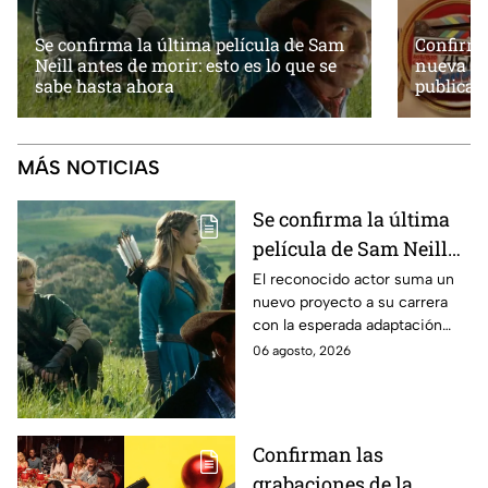
Se confirma la última película de Sam
Confirma
Neill antes de morir: esto es lo que se
nueva pe
sabe hasta ahora
publican
MÁS NOTICIAS
Se confirma la última
película de Sam Neill
antes de morir: esto es
El reconocido actor suma un
nuevo proyecto a su carrera
lo que se sabe hasta
con la esperada adaptación
ahora
cinematográfica del popular
06 agosto, 2026
videojuego.
Confirman las
grabaciones de la