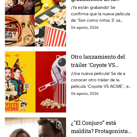
nueva película 'Son
¡Ya están grabando! Se
confirma que la nueva película
como niños 3': publican
de ‘Son como niños 3' ya
FOTO oficial
iniciaron las grabaciones,
06 agosto, 2026
trayendo a varios actores del
elenco original
Otro lanzamiento del
tráiler 'Coyote VS
ACME', filme que reúne
¡Una nueva película! Se da a
conocer otro tráiler de la
a los Looney Tunes: ¿De
película ‘Coyote VS ACME’, en
qué tratará?
el que nos da más detalles
06 agosto, 2026
sobre la gran trama y algunas
escenas
¿"El Conjuro” está
maldita? Protagonista