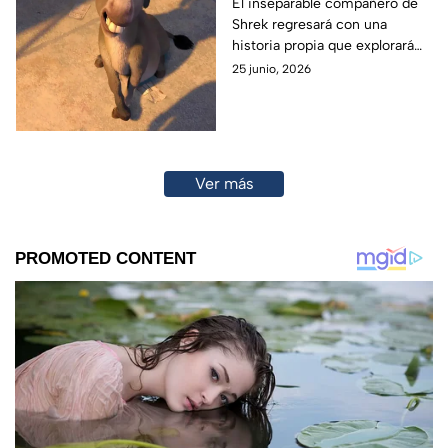
película y ya tiene
El inseparable compañero de
Shrek regresará con una
fecha de estreno
historia propia que explorará
sus orígenes.
25 junio, 2026
Ver más