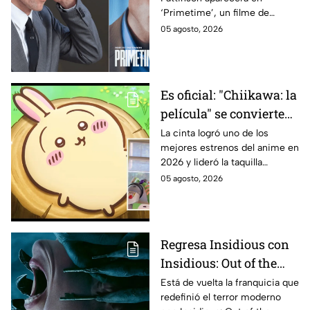
película que estrena
‘Primetime’, un filme de
tráiler mañana; ¿de qué
suspenso que estrenará un
05 agosto, 2026
va a tratar?
tráiler mañana. Te daremos
todos los detalles de la cinta
Es oficial: "Chiikawa: la
película" se convierte
en un éxito en Japón y
La cinta logró uno de los
mejores estrenos del anime en
destrona a la aclamada
2026 y lideró la taquilla
Toy Story 5 en cines y
japonesa.
05 agosto, 2026
esto recaudó en su
estreno
Regresa Insidious con
Insidious: Out of the
Further; esto revela el
Está de vuelta la franquicia que
redefinió el terror moderno
aterrador primer tráiler