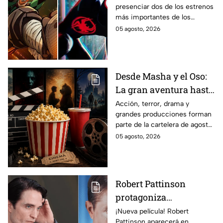
presenciar dos de los estrenos
en taquilla del 2027
más importantes de los
últimos años.
05 agosto, 2026
Desde Masha y el Oso:
La gran aventura hasta
El Final de la Calle Oak
Acción, terror, drama y
grandes producciones forman
con Anne Hathaway.
parte de la cartelera de agosto
Esta es la lista
en México.
05 agosto, 2026
completa de los
estrenos en cines para
agosto de 2026 en
México
Robert Pattinson
protagoniza
"Primetime", nueva
¡Nueva película! Robert
Pattinson aparecerá en