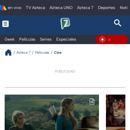
en vivo
TV Azteca
Azteca UNO
Azteca 7
Deportes
Notic
Geek
Películas
Series
Especiales
En Vivo
Azteca 7
Películas
Cine
PUBLICIDAD