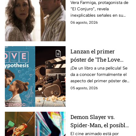
revela INQUIETANTES
Vera Farmiga, protagonista de
“El Conjuro”, revela
señales en su cuerpo
inexplicables señales en su
durante la grabación de
cuerpo durante el rodaje de la
06 agosto, 2026
la película
película
Lanzan el primer
póster de 'The Love
Hypothesis': ¿cuándo
¡De un libro a una película! Se
da a conocer formalmente el
se estrena y de qué
aspecto del primer póster de
trata la serie de Lili
‘The Love Hypothesis’, dando
05 agosto, 2026
Reinhart y Tom
a conocer los detalles de su
Bateman?
estreno
Demon Slayer vs.
Spider-Man, el posible
gran enfrentamiento
El cine animado está por