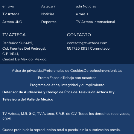
en vivo
Azteca 7
adn Noticias
TV Azteca
Noticias
a más +
Azteca UNO
Deportes
TV Azteca Internacional
TV AZTECA
CONTACTO
Periférico Sur 4121,
contacto@tvazteca.com
Col. Fuentes Del Pedregal,
55 1720 1313
| Conmutador
C.P. 14141,
Ciudad De México, México.
Aviso de privacidad
Preferencias de Cookies
Derechos
Inversionistas
Promo Espacio
Trabaja con nosotros
Programa de ética, integridad y cumplimiento
Defensor de Audiencias y Código de Ética de Televisión Azteca III y
Televisora del Valle de México
TV Azteca, M.R. & ©, TV Azteca, S.A.B. de C.V. Todos los derechos reservados,
2025.
Queda prohibida la reproducción total o parcial sin la autorización previa,