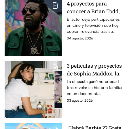
4 proyectos para
conocer a Brian Todd,
el actor de Bob Marley:
El actor dejó participaciones
en cine y televisión que hoy
One Love, quien perdió
cobran relevancia tras su
la vida en un incidente
muerte.
04 agosto, 2026
trágico
3 películas y proyectos
de Sophia Maddox, la
cineasta que descubrió
La cineasta ganó notoriedad
tras revelar su historia familiar
que Charles Manson
en un documental.
era su abuelo
03 agosto, 2026
¿Habrá Barbie 2? Greta