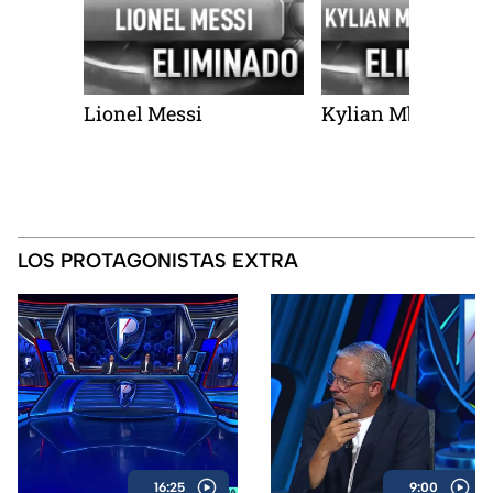
Lionel Messi
Kylian Mbappé
rez es
agues
LOS PROTAGONISTAS EXTRA
16:25
9:00