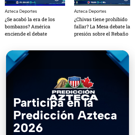
Azteca Deportes
Azteca Deportes
¿Se acabó la era de los
¿Chivas tiene prohibido
bombazos? América
fallar? La Mesa debate la
enciende el debate
presión sobre el Rebaño
Participa en la
Predicción Azteca
2026