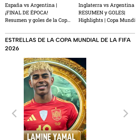
España vs Argentina |
Inglaterra vs Argentina |
¡FINAL DE ÉPOCA!
RESUMEN y GOLES|
Resumen y goles de la Copa
Highlights | Copa Mundial
Mundial de la FIFA 2026™
de la FIFA 2026
ESTRELLAS DE LA COPA MUNDIAL DE LA FIFA
2026