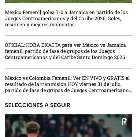
México Femenil golea 7-0 a Jamaica en partido de los
Juegos Centroamericanos y del Caribe 2026; Goles,
resumen y mejores momentos
OFICIAL: HORA EXACTA para ver México vs Jamaica
femenil, partido de fase de grupos de los Juegos
Centroamericanos y del Caribe Santo Domingo 2026
México vs Colombia Femenil: Ver EN VIVO y GRATIS el
resultado de la tranmisión HOY viernes 31 de julio,
partido de fase de grupos de Juegos Centroamericanos
y del Caribe 2026; marcador online
SELECCIONES A SEGUIR