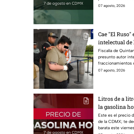
07 agosto, 2026
Cae "El Ruso"
intelectual de
aterrorizaban
Fiscalía de Quinta
presunto autor int
fraccionamientos 
07 agosto, 2026
Litros de a lit
la gasolina ho
2026
Este es el precio 
de la CDMX; te de
barata este vierne