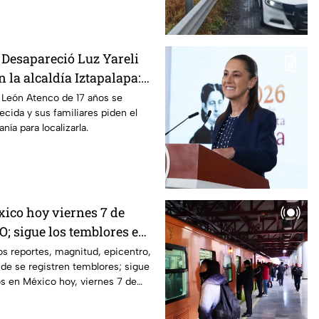
 Desapareció Luz Yareli
 la alcaldía Iztapalapa:
R
i León Atenco de 17 años se
cida y sus familiares piden el
nía para localizarla.
ico hoy viernes 7 de
O; sigue los temblores en
os reportes, magnitud, epicentro,
de se registren temblores; sigue
s en México hoy, viernes 7 de