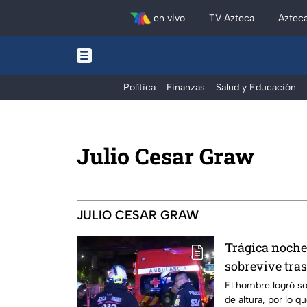
en vivo
TV Azteca
Aztec
Política
Finanzas
Salud y Educación
Julio Cesar Graw
JULIO CESAR GRAW
Trágica noch
sobrevive tra
piso del Perifé
El hombre logró so
de altura, por lo 
en Álvaro Ob