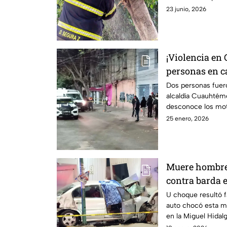
necesarios.
23 junio, 2026
¡Violencia en
personas en c
culpables fue
Dos personas fuero
alcaldía Cuauhté
desconoce los mot
asesinados.
25 enero, 2026
Muere hombre 
contra barda e
Dormía
U choque resultó f
auto chocó esta m
en la Miguel Hidal
tres autos.