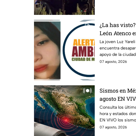
¿La has visto?
León Atenco en
Alerta AMBE
La joven Luz Yarel
encuentra desapare
apoyo de la ciudada
07 agosto, 2026
Sismos en Méx
agosto EN VIV
tiempo real
Consulta los últim
hora y estados don
EN VIVO los sismo
agosto.
07 agosto, 2026