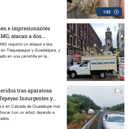
1:32
en e impresionantes
ZMG; atacan a dos
azos en Tlaquepaque y
MG registró un ataque a dos
 en Tlaquepaque y Guadalajara, y
do en una carretilla en la
eridos tras aparatosa
Tepeyac Insurgentes y
a Juárez, mientras
có en Calzada de Guadalupe tras
chocar con un árbol, dejando a
nados.