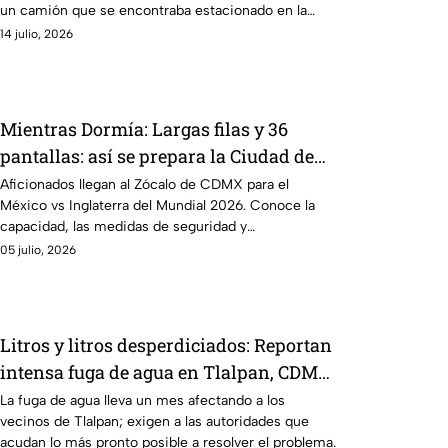
un camión que se encontraba estacionado en la
zona.
14 julio, 2026
Mientras Dormía: Largas filas y 36
pantallas: así se prepara la Ciudad de
México para el gran partido
Aficionados llegan al Zócalo de CDMX para el
México vs Inglaterra del Mundial 2026. Conoce la
capacidad, las medidas de seguridad y
recomendaciones para el Fan Fest.
05 julio, 2026
Litros y litros desperdiciados: Reportan
intensa fuga de agua en Tlalpan, CDMX;
lleva más de un mes sin reparar
La fuga de agua lleva un mes afectando a los
vecinos de Tlalpan; exigen a las autoridades que
acudan lo más pronto posible a resolver el problema.