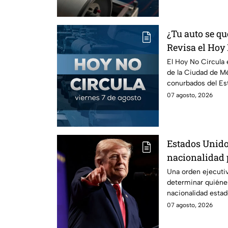
¿Tu auto se qu
Revisa el Hoy 
agosto
El Hoy No Circula e
de la Ciudad de Mé
conurbados del Es
07 agosto, 2026
Estados Unido
nacionalidad 
del CJNG
Una orden ejecutiv
determinar quiénes
nacionalidad esta
07 agosto, 2026