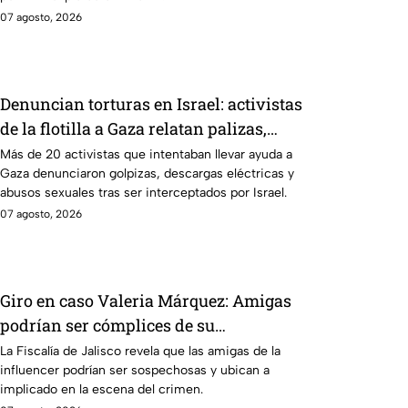
07 agosto, 2026
Denuncian torturas en Israel: activistas
de la flotilla a Gaza relatan palizas,
descargas y abusos tras su captura
Más de 20 activistas que intentaban llevar ayuda a
Gaza denunciaron golpizas, descargas eléctricas y
abusos sexuales tras ser interceptados por Israel.
07 agosto, 2026
Giro en caso Valeria Márquez: Amigas
podrían ser cómplices de su
feminicidio y ubican a coautor en la
La Fiscalía de Jalisco revela que las amigas de la
influencer podrían ser sospechosas y ubican a
escena
implicado en la escena del crimen.