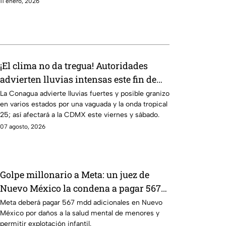
11 enero, 2026
¡El clima no da tregua! Autoridades
advierten lluvias intensas este fin de
semana para la CDMX y varios estados
La Conagua advierte lluvias fuertes y posible granizo
en varios estados por una vaguada y la onda tropical
de México
25; así afectará a la CDMX este viernes y sábado.
07 agosto, 2026
Golpe millonario a Meta: un juez de
Nuevo México la condena a pagar 567
mdd por arriesgar la seguridad infantil
Meta deberá pagar 567 mdd adicionales en Nuevo
México por daños a la salud mental de menores y
permitir explotación infantil.