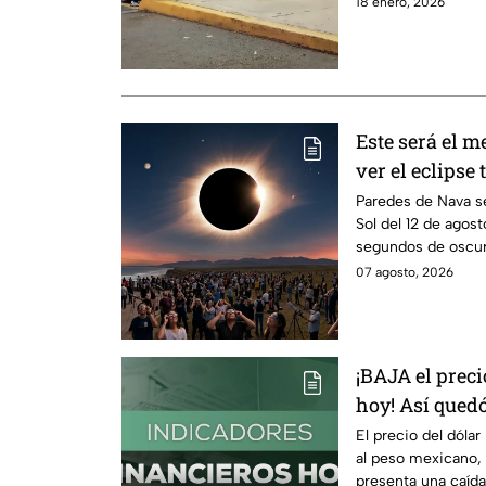
18 enero, 2026
Este será el m
ver el eclipse 
agosto
Paredes de Nava se
Sol del 12 de agos
segundos de oscur
sonda.
07 agosto, 2026
¡BAJA el preci
hoy! Así quedó
2026
El precio del dólar
al peso mexicano,
presenta una caída