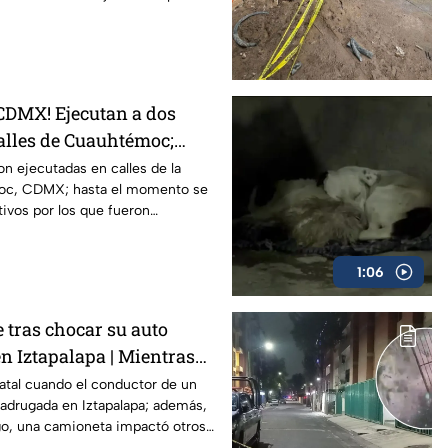
 CDMX! Ejecutan a dos
alles de Cuauhtémoc;
ron detenidos
n ejecutadas en calles de la
moc, CDMX; hasta el momento se
ivos por los que fueron
1:06
tras chocar su auto
n Iztapalapa | Mientras
atal cuando el conductor de un
adrugada en Iztapalapa; además,
go, una camioneta impactó otros