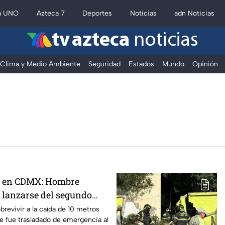
a UNO
Azteca 7
Deportes
Noticias
adn Noticias
tv azteca
noticias
Clima y Medio Ambiente
Seguridad
Estados
Mundo
Opinión
e en CDMX: Hombre
s lanzarse del segundo
rico Sur; desata caos vial
brevivir a la caída de 10 metros
que fue trasladado de emergencia al
regón