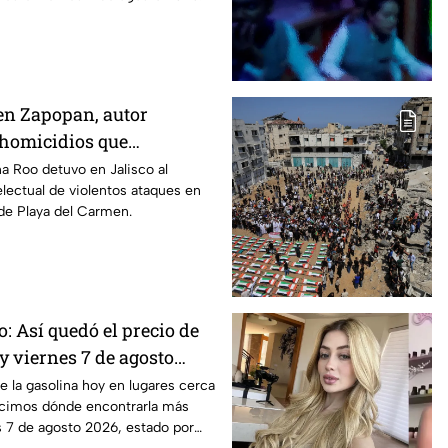
 en Zapopan, autor
 homicidios que
 a Quintana Roo
na Roo detuvo en Jalisco al
electual de violentos ataques en
de Playa del Carmen.
ro: Así quedó el precio de
y viernes 7 de agosto
de la gasolina hoy en lugares cerca
cimos dónde encontrarla más
s 7 de agosto 2026, estado por