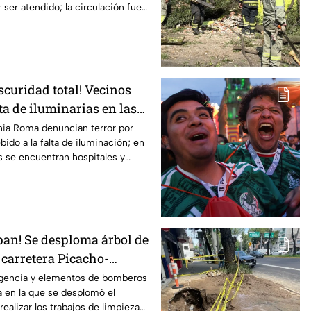
 ser atendido; la circulación fue
scuridad total! Vecinos
a de iluminarias en las
ser asaltados
nia Roma denuncian terror por
bido a la falta de iluminación; en
s se encuentran hospitales y
pan! Se desploma árbol de
 carretera Picacho-
ros logran limpiar la
rgencia y elementos de bomberos
a en la que se desplomó el
ealizar los trabajos de limpieza