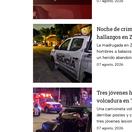
estado.
07 agosto, 2026
Noche de crim
hallazgos en 
hombres a bal
La madrugada en Z
hombres a balazos
Guadalajara
un herido abandona
Moderna.
07 agosto, 2026
Tres jóvenes h
volcadura en 
operativo en l
Una camioneta vol
derribar postes y 
dormía
tres jóvenes lesio
07 agosto, 2026