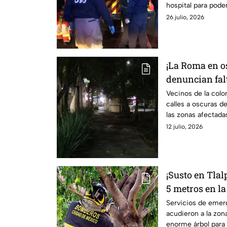
hospital para poder
afectada.
26 julio, 2026
¡La Roma en o
denuncian falt
calles: temen 
Vecinos de la colo
calles a oscuras de
las zonas afectada
clínicas.
12 julio, 2026
¡Susto en Tlal
5 metros en la
Ajusco; bombe
Servicios de eme
acudieron a la zon
zona
enorme árbol para r