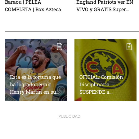
Baraou | PELEA
England Patriots ver EN
COMPLETA | Box Azteca
VIVO y GRATIS Super
Bowl LX 2026, gran final
de la NFL
Esta es la fortuna que
OFICIAL: Comisión
ha logrado reunir
Disciplinaria
Henry Martín en su
SUSPENDE a
paso por Club
delantero del América
América
para su partido de la
jornada 4 del
PUBLICIDAD
Apertura 2026