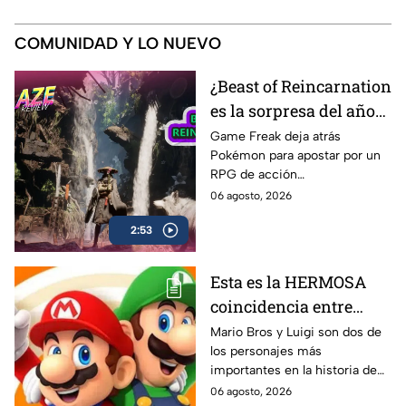
COMUNIDAD Y LO NUEVO
¿Beast of Reincarnation
es la sorpresa del año? |
AZE Review
Game Freak deja atrás
Pokémon para apostar por un
RPG de acción
completamente diferente.
06 agosto, 2026
¿Beast of Reincarnation
2:53
cumple con las expectativas o
se queda a medio camino? En
nuestro AZE Review te lo
Esta es la HERMOSA
contamos
coincidencia entre
Mario Bros y Luigi que
Mario Bros y Luigi son dos de
los personajes más
pocos conocen
importantes en la historia de
los videojuegos; sin embargo,
06 agosto, 2026