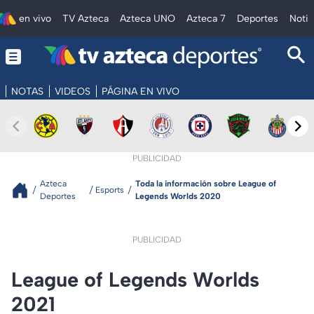
en vivo
TV Azteca
Azteca UNO
Azteca 7
Deportes
Notic
NOTAS
VIDEOS
PÁGINA EN VIVO
PUBLICIDAD
Azteca
Toda la información sobre League of
Esports
Deportes
Legends Worlds 2020
PUBLICIDAD
League of Legends Worlds
2021