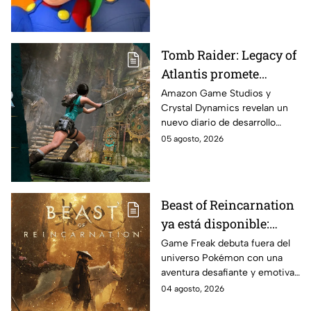
la realidad es que su conexión
va más allá.
Tomb Raider: Legacy of
Atlantis promete
acertijos más
Amazon Game Studios y
Crystal Dynamics revelan un
inteligentes y trampas
nuevo diario de desarrollo
mortales en un nuevo
donde muestran cómo están
05 agosto, 2026
vistazo al desarrollo
reinventando los icónicos
rompecabezas y desafíos del
clásico Tomb Raider: Legacy of
Atlantis para una nueva
Beast of Reincarnation
generación de jugadores
ya está disponible:
Viaja por un Japón
Game Freak debuta fuera del
universo Pokémon con una
postapocalíptico y vive
aventura desafiante y emotiva:
la historia de Emma y
Beast of Reincarnation que ya
04 agosto, 2026
su fiel compañero, Koo
puede jugarse en PlayStation