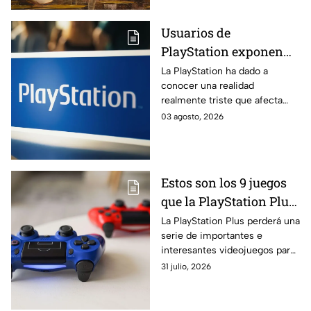
Usuarios de
PlayStation exponen
dura realidad que
La PlayStation ha dado a
conocer una realidad
afecta a los juegos
realmente triste que afecta
físicos
directamente a los juegos
03 agosto, 2026
físicos. ¿Qué es lo último que
se sabe al respecto?
Estos son los 9 juegos
que la PlayStation Plus
PERDERÁ en agosto
La PlayStation Plus perderá una
serie de importantes e
2026
interesantes videojuegos para
agosto del 2026. Por tal
31 julio, 2026
motivo, aquí conocerás más al
respecto.