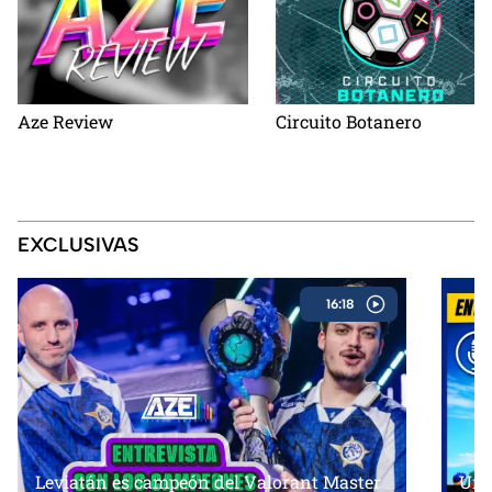
Aze Review
Circuito Botanero
EXCLUSIVAS
16:18
Leviatán es campeón del Valorant Master
Un 