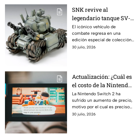
SNK revive al
legendario tanque SV-
001 de Metal Slug para
El icónico vehículo de
combate regresa en una
celebrar los 30 años de
edición especial de colección
la franquicia
con escala 1/24, pensada para
30 julio, 2026
los fans de la saga y los
amantes del modelismo
Actualización: ¿Cuál es
el costo de la Nintendo
Switch 2 tras el
La Nintendo Switch 2 ha
sufrido un aumento de precio,
aumento de precio?
motivo por el cual es preciso
que conozcas más respecto a
30 julio, 2026
esta situación. ¿Cuánto vale
ahora?