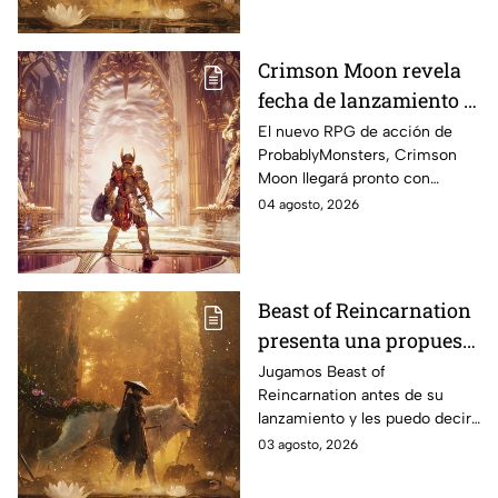
5, Xbox Series X|S, Xbox
Game Pass y PC a través de
Steam
Crimson Moon revela
fecha de lanzamiento y
apuesta por acción
El nuevo RPG de acción de
ProbablyMonsters, Crimson
brutal con una banda
Moon llegará pronto con
sonora de metal
cooperativo, combates
04 agosto, 2026
desafiantes y música original
creada por reconocidos
artistas del metal
Beast of Reincarnation
presenta una propuesta
visualmente hermosa
Jugamos Beast of
Reincarnation antes de su
lanzamiento y les puedo decir
algo: este juego tiene todo
03 agosto, 2026
para convertirse en una de las
grandes sorpresas del año