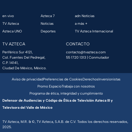
en vivo
Azteca 7
adn Noticias
TV Azteca
Noticias
a más +
Azteca UNO
Deportes
TV Azteca Internacional
TV AZTECA
CONTACTO
Periférico Sur 4121,
contacto@tvazteca.com
Col. Fuentes Del Pedregal,
55 1720 1313
| Conmutador
C.P. 14141,
Ciudad De México, México.
Aviso de privacidad
Preferencias de Cookies
Derechos
Inversionistas
Promo Espacio
Trabaja con nosotros
Programa de ética, integridad y cumplimiento
Defensor de Audiencias y Código de Ética de Televisión Azteca III y
Televisora del Valle de México
TV Azteca, M.R. & ©, TV Azteca, S.A.B. de C.V. Todos los derechos reservados,
2025.