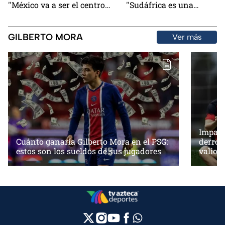
''México va a ser el centro
''Sudáfrica es una
del futbol''
incógnita''
GILBERTO MORA
Ver más
Impact
Cuánto ganaría Gilberto Mora en el PSG:
derrot
estos son los sueldos de sus jugadores
valios