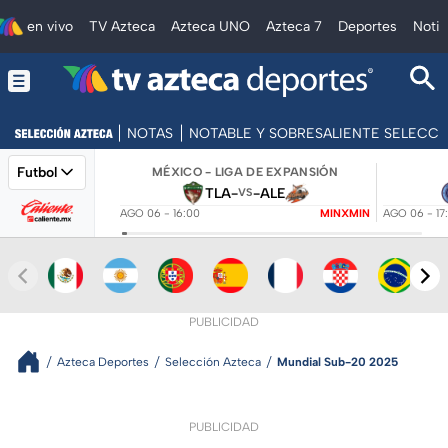
en vivo
TV Azteca
Azteca UNO
Azteca 7
Deportes
Notic
NOTAS
NOTABLE Y SOBRESALIENTE SELECC
Futbol
MÉXICO - LIGA DE EXPANSIÓN
TLA
-
-
ALE
VS
AGO 06 - 16:00
MINXMIN
AGO 06 - 17
PUBLICIDAD
Azteca Deportes
Selección Azteca
Mundial Sub-20 2025
PUBLICIDAD