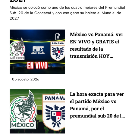
México se colocó como uno de los cuatro mejores del Premundial
Sub-20 de la Concacaf y con eso ganó su boleto al Mundial de
2027
México vs Panamá: ver
EN VIVO y GRATIS el
resultado de la
transmisión HOY
miércoles 5 de agosto,
partido de cuartos de
final del premundial
05 agosto, 2026
Sub20 de la Concacaf y
rumbo a los Juegos
La hora exacta para ver
Olímpicos de LA 2028:
el partido México vs
marcador online
Panamá, por el
premundial sub 20 de la
Concacaf y rumbo a los
Juegos Olímpicos de LA