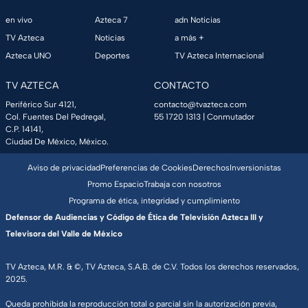
en vivo
Azteca 7
adn Noticias
TV Azteca
Noticias
a más +
Azteca UNO
Deportes
TV Azteca Internacional
TV AZTECA
CONTACTO
Periférico Sur 4121,
contacto@tvazteca.com
Col. Fuentes Del Pedregal,
55 1720 1313
| Conmutador
C.P. 14141,
Ciudad De México, México.
Aviso de privacidad
Preferencias de Cookies
Derechos
Inversionistas
Promo Espacio
Trabaja con nosotros
Programa de ética, integridad y cumplimiento
Defensor de Audiencias y Código de Ética de Televisión Azteca III y
Televisora del Valle de México
TV Azteca, M.R. & ©, TV Azteca, S.A.B. de C.V. Todos los derechos reservados,
2025.
Queda prohibida la reproducción total o parcial sin la autorización previa,