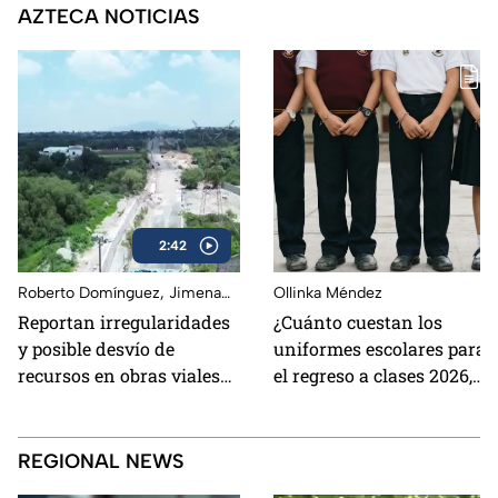
AZTECA NOTICIAS
2:42
Roberto Domínguez, Jimena
Ollinka Méndez
Romero
Reportan irregularidades
¿Cuánto cuestan los
y posible desvío de
uniformes escolares para
recursos en obras viales
el regreso a clases 2026,
de Cuautitlán Izcalli,
según su grado?
Edomex
REGIONAL NEWS