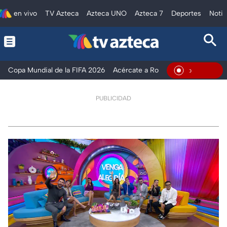
en vivo
TV Azteca
Azteca UNO
Azteca 7
Deportes
Notic
Copa Mundial de la FIFA 2026
Acércate a Rocío
Ventaneando
En Vivo
PUBLICIDAD