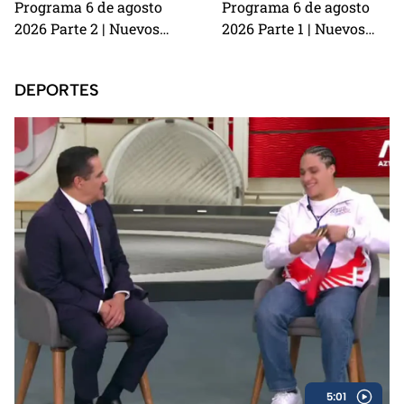
Programa 6 de agosto
Programa 6 de agosto
2026 Parte 2 | Nuevos
2026 Parte 1 | Nuevos
detalles en la demanda
detalles del robo a Karely
millonaria contra Alicia
Ruiz, la receta de estofado
DEPORTES
Villarreal y Carlos Trejo
de res y cómo prevenir
como el primer Granjero
estafas
confirmado para La
Granja VIP 2
5:01