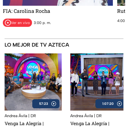
FIA: Carolina Rocha
Ruta
4:00 p
Ver en vivo
3:00 p. m.
LO MEJOR DE TV AZTECA
57:23
1:07:20
Andrea Ávila | DR
Andrea Ávila | DR
Venga La Alegría |
Venga La Alegría |